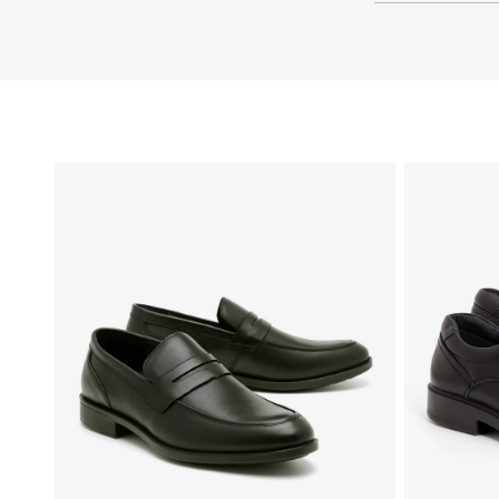
40
39
38
37
36
35