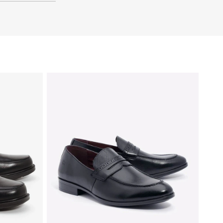
37
36
35
40
39
38
37
36
35