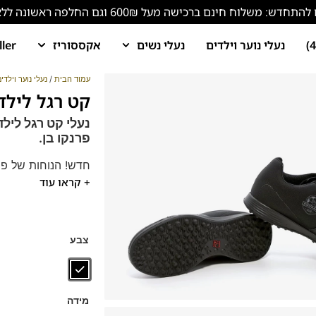
ש: משלוח חינם ברכישה מעל 600₪ וגם החלפה ראשונה ללא עלות!
נעלי נוער וילדים
נעלי נשים
אקססוריז
ller
עמוד הבית
/
נעלי נוער וילדי
קט רגל לילדים F-001
נעלי קט רגל לילד
פרנקו בן.
40
+ קראו עוד
צבע
מידה