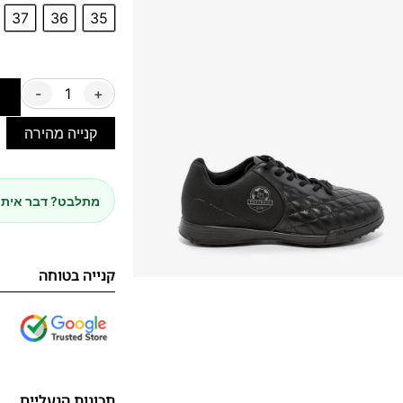
37
36
35
-
+
ה
קנייה מהירה
מתלבט? דבר איתנ
קנייה בטוחה
תכונות הנעליים