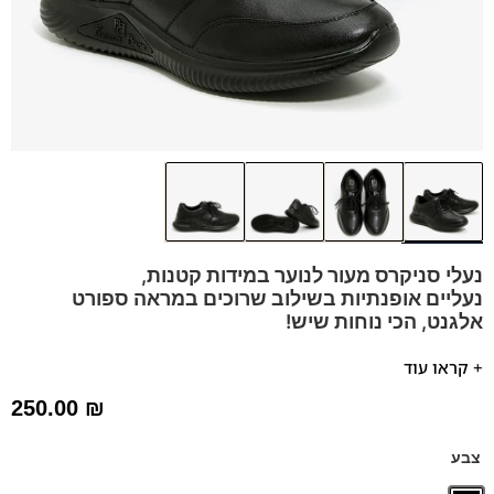
נעלי סניקרס מעור לנוער במידות קטנות,
נעליים אופנתיות בשילוב שרוכים במראה ספורט
אלגנט, הכי נוחות שיש!
נעלי הסניקרס של פרנקו בן ידועות באיכות החומרים הגבוהה
+ קראו עוד
בסגנון אירופאי איטלקי נקי.
250.00
₪
הספידות והביטנות בנעל נושמות וסופגות זיעה
מדרס
"היברידי תומך"
ליציבות ונוחות.
צבע
דגם זה מגיע גם במידות 39-46 לחץ כאן