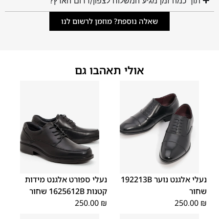
תוך כמה זמן מגיע המשלוח לצפון/דרום הארץ?
שאלה נוספת? מוזמן לרשום לנו
אולי תאהבו גם
40
39
38
37
36
35
40
39
38
37
36
35
נעלי אלגנט נוער 192213B
נעלי ספורט אלגנט מידות
שחור
קטנות 1625612B שחור
250.00
₪
250.00
₪