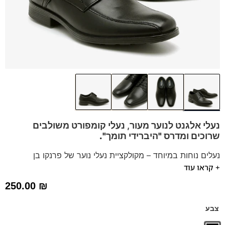
נעלי אלגנט לנוער מעור, נעלי קומפורט משולבים
שרוכים
ומדרס "היברידי תומך".
נעלים נוחות במיוחד – מקולקציית נעלי נוער של פרנקו בן
+ קראו עוד
הנעליים עשויות עור רך ואיכותי.
ספידות וביטנות נושמות וסופגות זיעה.
250.00
₪
דגם זה מגיע גם במידות 39-46 – לחצו כאן
דגם זה מגיע גם במידות גדולות (47-48) – לחצו כאן
צבע