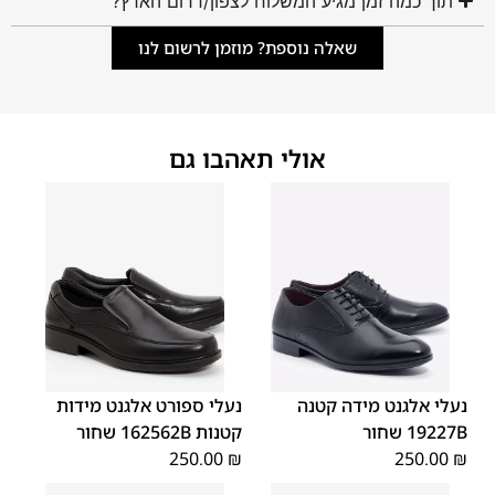
תוך כמה זמן מגיע המשלוח לצפון/דרום הארץ?
שאלה נוספת? מוזמן לרשום לנו
אולי תאהבו גם
40
39
38
37
36
35
40
39
38
37
36
35
נעלי אלגנט מידה קטנה
נעלי ספורט אלגנט מידות
19227B שחור
קטנות 162562B שחור
250.00
₪
250.00
₪