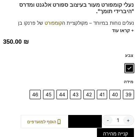
נעלי קומפורט מעור בעיצוב ספורט אלגנט
ומדרס
"היברידי תומך".
נעלים נוחות במיוחד – מקולקציית ה
קומפורט
של פרנקו בן
+ קראו עוד
הנעליים עשויות עור רך ואיכותי
ספידות וביטנות נושמות וסופגות זיעה.
350.00
₪
דגם זה מומלץ במיוחד לאנשים שהולכים ועומדים במשך היום.
צבע
מידה
46
45
44
43
42
41
40
39
-
+
הוספה לסל
הוסף למועדפים
קנייה מהירה