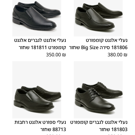
43
40
45
46
42
41
39
44
48
47
נעלי אלגנט קומפורט
נעלי אלגנט לגברים אלגנט
181806 סירה Big Size שחור
קומפורט 181811 שחור
350.00
₪
380.00
₪
45
44
43
42
41
40
39
44
43
42
41
40
45
39
46
46
נעלי אלגנט לגברים קומפורט
נעלי ספורט אלגנט רחבות
181803 שחור
88713 שחור