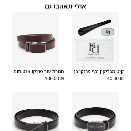
אולי תאהבו גם
XX
XS
XL
S
M
L
OS
קיט מבריקון וכף פרנקו בן
חגורת עור פרנקו 013 חום
L
100.00
₪
40.00
₪