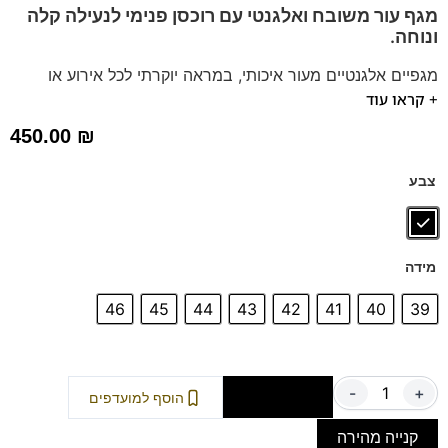
מגף עור משובח ואלגנטי עם רוכסן פנימי לנעילה קלה
ונוחה.
מגפיים אלגנטיים מעור איכותי, במראה יוקרתי לכל אירוע או
+ קראו עוד
פגישת עסקים, מושלם עם חליפה וגם עם ג'ינס.
בדגם זה מומלץ לקחת מידה אחת קטנה יותר
450.00
₪
דגם זה מגיע גם במידות 47-48 לחץ כאן
צבע
מידה
46
45
44
43
42
41
40
39
-
+
הוספה לסל
הוסף למועדפים
קנייה מהירה