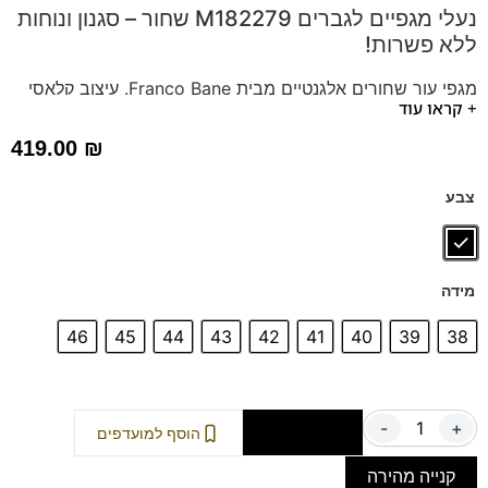
נעלי מגפיים לגברים M182279 שחור – סגנון ונוחות
ללא פשרות!
מגפי עור שחורים אלגנטיים מבית Franco Bane. עיצוב קלאסי
+ קראו עוד
עם שרוכים ורוכסן, המשלב בין נוחות מקסימלית למראה אופנתי.
סוליה גמישה ומדרס תומך מבטיחים נוחות לאורך כל היום.
419.00
₪
מושלמים לכל אירוע!
בחרו בנעליים שמשדרות סטייל ואיכות. הזמינו עכשיו!
צבע
דגם זה מגיע גם במידות 47-48 לחץ כאן
מידה
46
45
44
43
42
41
40
39
38
-
+
הוספה לסל
הוסף למועדפים
קנייה מהירה