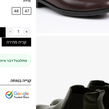
מידה
48
47
-
+
ה
קנייה מהירה
מתלבט? דבר איתנ
קנייה בטוחה