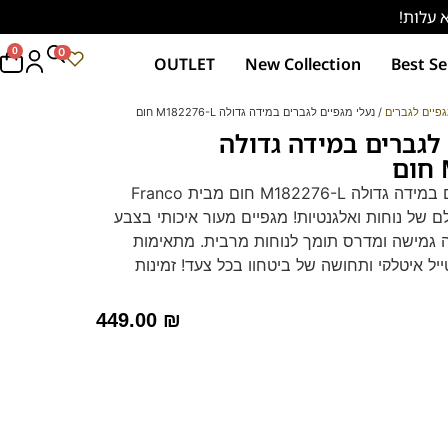
0
0
OUTLET
New Collection
Best Se
פיים לגברים
/ נעלי מגפיים לגברים במידה גדולה M182276-L חום
 לגברים במידה גדולה
נעלי מגפיים לגברים במידה גדולה M182276-L חום מבית Franco
ושלם של נוחות ואלגנטיות! מגפיים מעור איכותי בצבע
ה גמישה ומדרס תומך לנוחות מרבית. מתאימות
ל איטלקי ותחושה של ביטחון בכל צעד! זמינות
חץ כאן
449.00
₪