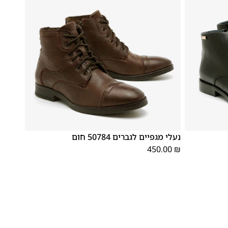
39
46
45
44
43
42
41
40
נעלי מגפיים לגברים 50784 חום
450.00
₪