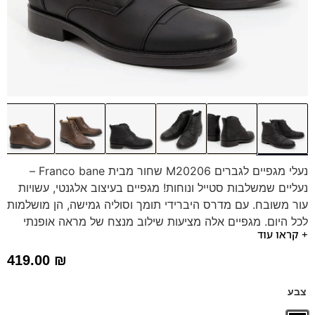
נעלי מגפיים לגברים M20206 שחור מבית Franco bane –
נעליים שמשלבות סטייל ונוחות! מגפיים בעיצוב אלגנטי, עשויות
עור משובח. עם מדרס היברידי תומך וסוליה גמישה, הן מושלמות
לכל היום. מגפיים אלה מציעות שילוב מנצח של מראה אופנתי
+ קראו עוד
ותמיכה מרבית לכף הרגל.
דגם זה מגיע גם במידה 47 לחץ כאן
419.00
₪
צבע