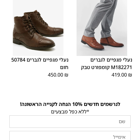
46
45
44
43
42
41
40
45
44
43
42
41
40
39
39
46
נעלי מגפיים לגברים
נעלי מגפיים לגברים 50784
M182271 קומפורט טבק
חום
450.00
₪
419.00
₪
לנרשמים חדשים 10% הנחה לקנייה הראשונה!
*ללא כפל מבצעים