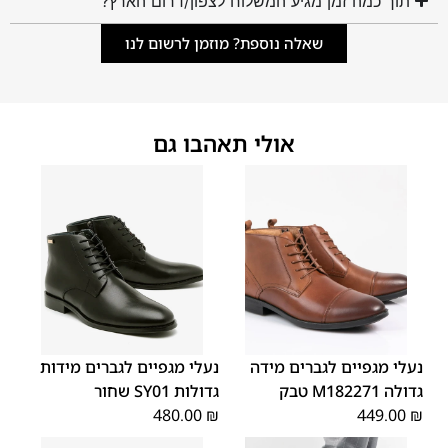
תוך כמה זמן מגיע המשלוח לצפון/דרום הארץ?
שאלה נוספת? מוזמן לרשום לנו
אולי תאהבו גם
48
47
48
47
נעלי מגפיים לגברים מידה
נעלי מגפיים לגברים מידות
גדולה M182271 טבק
גדולות SY01 שחור
480.00
₪
449.00
₪