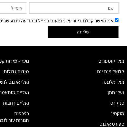
אני מאשר קבלת דיוור על מבצעים במייל ובהודעה ויודע שביכ
שליחה
נעלי קומפורט
נוער - מידות קט
קז'ואל ויום יום
מידות גדולות
נעלי אלגנט
נעלי אלגנט לנש
נעלי חתן
נעליים מותאמו
סניקרס
נעליים רחבות
צוות השירות
💬
זמינים עכשיו
מוקסין
כפכפים
חגורות עור לגבר
ספורט אלגנט