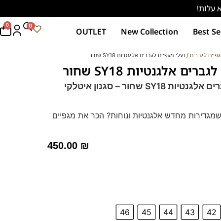
0
0
OUTLET
New Collection
Best Se
פיים לגברים
/ נעלי מגפיים לגברים אלגנטיות SY18 שחור
רים אלגנטיות SY18 שחור
נעלי מגפיים לגברים אלגנטיות SY18 שחור – סגנון איטלקי
מגדירות מחדש אלגנטיות ונוחות? הכר את מגפיים
לגברים SY18 שחור מבית Franco bane. עיצוב קלאסי, עור משובח
חים מראה מושלם ותחושת נוחות לאורך כל היום.
450.00
₪
(47-48) – לחצו כאן
חת מידה אחת קטנה יותר
46
45
44
43
42