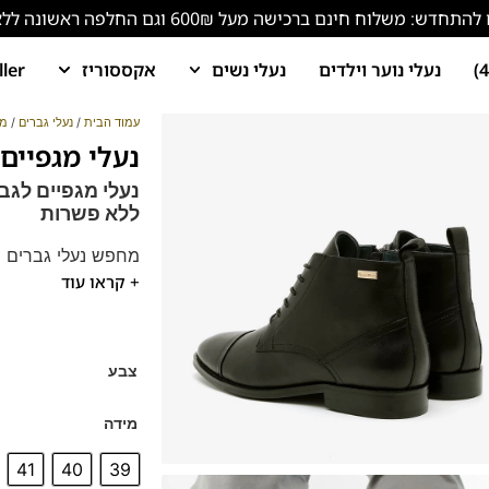
ש: משלוח חינם ברכישה מעל 600₪ וגם החלפה ראשונה ללא עלות!
נעלי נוער וילדים
נעלי נשים
אקססוריז
ller
עמוד הבית
/
נעלי גברים
/
מג
נעלי מגפיים לגב
ללא פשרות
מחפש נעלי גברים ש
+ קראו עוד
וסוליה גמישה מבטי
דגם זה מגיע גם במידות גדולות 
בדגם זה מומלץ לק
צבע
מידה
41
40
39