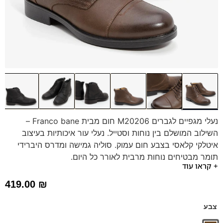
נעלי מגפיים לגברים M20206 חום מבית Franco bane –
השילוב המושלם בין נוחות וסטייל. נעלי עור איכותיות בעיצוב
איטלקי קלאסי בצבע חום עמוק. סוליה גמישה ומדרס היברידי
תומך מבטיחים נוחות מרבית לאורך כל היום.
+ קראו עוד
המגפיים מתאימים לכל אירוע, ומעניקים לך מראה מטופח
וביטחון עצמי בכל צעד.
419.00
₪
צבע