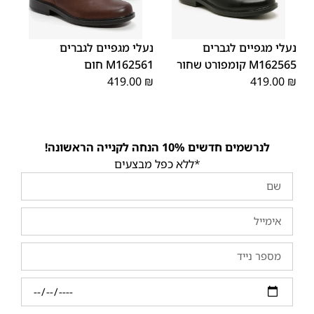
45
44
43
42
41
40
39
43
45
44
42
41
40
39
46
46
נעלי מגפיים לגברים
נעלי מגפיים לגברים
M162565 קומפורט שחור
M162561 חום
419.00
₪
419.00
₪
לנרשמים חדשים 10% הנחה לקנייה הראשונה!
*ללא כפל מבצעים