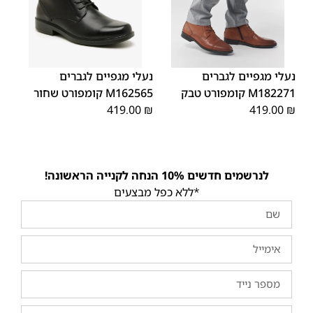
43
45
44
42
41
40
39
45
44
43
42
41
40
39
46
46
נעלי מגפיים לגברים
נעלי מגפיים לגברים
M182271 קומפורט טבק
M162565 קומפורט שחור
419.00
₪
419.00
₪
לנרשמים חדשים 10% הנחה לקנייה הראשונה!
*ללא כפל מבצעים