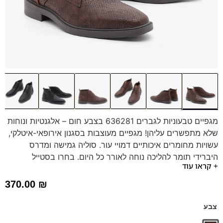
מגפיים טבעוניות לגברים 636281 בצבע חום – אלגנטיות ונוחות
שלא מתפשרים עליהן! מגפיים מעוצבות בסגנון אירופאי-איטלקי,
עשויות מחומרים איכותיים דמויי עור. סוליה גמישה ומדרס
היברידי תומך להליכה נוחה לאורך כל היום. בחרו בסטייל
+ קראו עוד
ובנוחות עם פרנקו בן!
370.00
₪
צבע