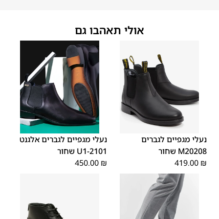
אולי תאהבו גם
45
44
43
42
41
40
39
45
44
43
42
41
40
39
46
46
נעלי מגפיים לגברים
נעלי מגפיים לגברים אלגנט
M20208 שחור
2101-U1 שחור
450.00
₪
419.00
₪