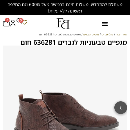
משתלם להתחדש: משלוח חינם ברכישה מעל 600₪ וגם החלפה
ראשונה ללא עלות!
2
0
נעליים במידות גדולות (47-50)
עמוד הבית
/
נעלי גברים
/
מגפיים לגברים
/ מגפיים טבעוניות לגברים 636281 חום
מגפיים טבעוניות לגברים 636281 חום
‹
›