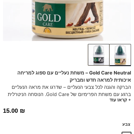
Gold Care Neutral – משחת נעליים עם ספוג למריחה
איכותית למראה חדש ומבריק
הברקה והגנה לכל צבעי הנעליים – שדרגו את מראה הנעליים
ברגע עם משחת הפרימיום של Gold Care. הנוסחה הניטרלית
+ קראו עוד
בצבע שקוף מתאימה לכל צבע עור, מזינה את העור ומעניקה
ברק עמוק ועמידות לאורך זמן.
15.00
₪
רב-שימושית:
מתאימה לכל גוון של עור.
קל לשימוש:
כוללת ספוג מובנה למריחה נקייה ומהירה.
צבע
איכות מקצועית:
שומרת על גמישות הנעל ומונעת יובש וסדקים.