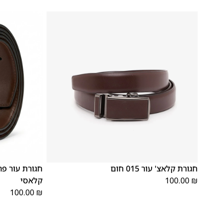
S
M
L
OS
חגורת קלאצ' עור 015 חום
חגורת עור פר
₪
100.00
קלאסי
100.00
₪