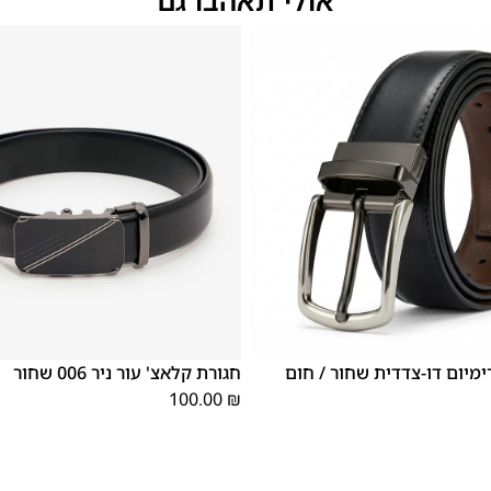
XX
XS
XL
S
M
L
XX
XS
XL
ימיום דו-צדדית שחור / חום
חגורת קלאצ' עור ניר 006 שחור
L
L
100.00
₪