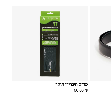
XL
S
M
L
מדרס היברידי תומך
60.00
₪