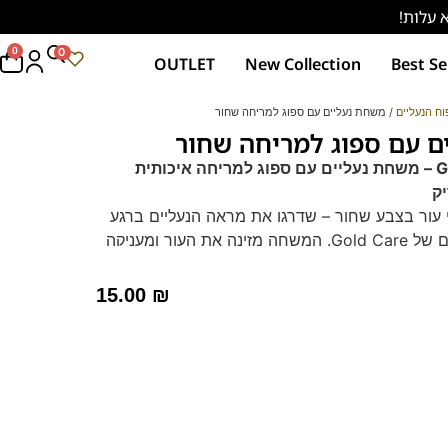
0
0
OUTLET
New Collection
Best Se
וח הנעליים
/ משחת נעליים עם ספוג למריחה שחור
ם עם ספוג למריחה שחור
Gold Care Neutral – משחת נעליים עם ספוג למריחה איכותית
ק
 עור בצבע שחור – שדרגו את מראה הנעליים ברגע
עם משחת הפרימיום של Gold Care. המשחה מזינה את העור ומעניקה
אורך זמן.
מה לנעלי עור בצבע שחור.
15.00
₪
ספוג מובנה למריחה נקייה ומהירה.
מרת על גמישות הנעל ומונעת יובש וסדקים.
מירה על נעליים מבריקות במינימום מאמץ.