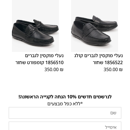
45
44
43
42
41
40
39
44
45
43
42
41
40
39
46
46
נעלי מוקסין לגברים קולג
נעלי מוקסין לגברים
1856522 שחור
1856510 קומפורט שחור
350.00
₪
350.00
₪
לנרשמים חדשים 10% הנחה לקנייה הראשונה!
*ללא כפל מבצעים