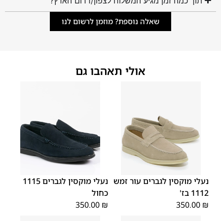
תוך כמה זמן מגיע המשלוח לצפון/דרום הארץ?
שאלה נוספת? מוזמן לרשום לנו
אולי תאהבו גם
45
44
43
42
41
40
39
45
44
43
42
41
40
39
46
46
נעלי מוקסין לגברים עור זמש
נעלי מוקסין לגברים 1115
1112 בז'
כחול
350.00
₪
350.00
₪