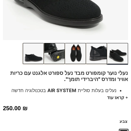
נעלי נוער קומפורט מבד נעל ספורט אלגנט עם כריות
אוויר ו
מדרס "היברידי תומך".
נעלים בעלות סוליית
AIR SYSTEM
בטכנולוגיה חדשה
+ קראו עוד
אייר באג בולם זעזועים
נעלים נוחות במיוחד לעמידה ממושכת – מקולקציית ה
קומפורט
250.00
₪
של פרנקו בן
הנעליים עשויות עור רך ואיכותי
צבע
ספידות וביטנות נושמות וסופגות זיעה.