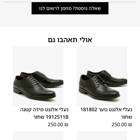
שאלה נוספת? מוזמן לרשום לנו
אולי תאהבו גם
40
39
38
37
36
35
40
39
38
37
36
35
נעלי אלגנט נוער 181802
נעלי אלגנט מידה קטנה
שחור
1912511B שחור
250.00
₪
250.00
₪