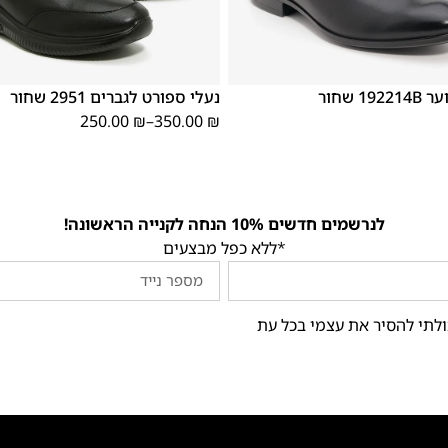
5
46
45
44
43
42
41
40
39
38
40
39
38
1 שחור
נעלי ספורט לגברים 2951 שחור
250.00
₪
–
350.00
₪
לנרשמים חדשים 10% הנחה לקנייה הראשונה!
*ללא כפל מבצעים
ולתי להסיר את עצמי בכל עת