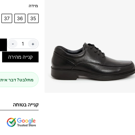
מידה
37
36
35
-
+
ה
קנייה מהירה
מתלבט? דבר איתנ
קנייה בטוחה