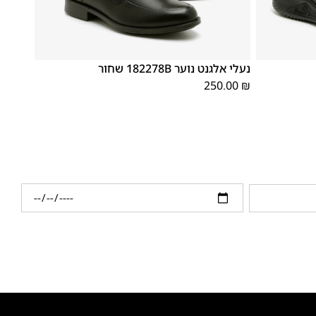
37
36
3
40
39
38
37
36
35
נעלי אלגנט נוער 182278B שחור
250.00
₪