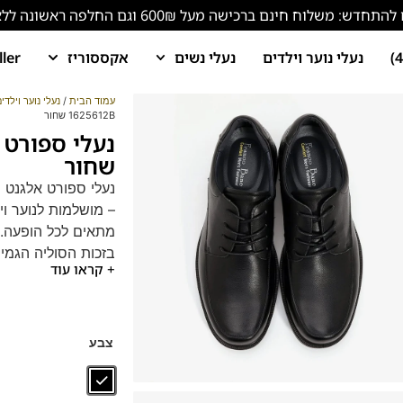
ש: משלוח חינם ברכישה מעל 600₪ וגם החלפה ראשונה ללא עלות!
נעלי נוער וילדים
נעלי נשים
אקססוריז
ller
עמוד הבית
/
נעלי נוער וילדי
1625612B שחור
שחור
– מושלמות לנוער וי
מתאים לכל הופעה. ה
בזכות הסוליה הגמי
+ קראו עוד
דגם זה מגיע גם במידות 39-46 ל
צבע