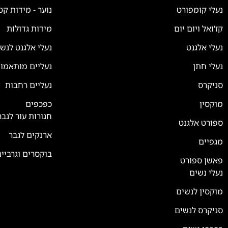
נעלי קומפורט
נוער - מידות קט
קז'ואל ויום יום
מידות גדולות
נעלי אלגנט
נעלי אלגנט לנש
נעלי חתן
נעליים מותאמו
סניקרס
נעליים רחבות
צוות השירות
💬
זמינים עכשיו
מוקסין
כפכפים
חגורות עור לגבר
ספורט אלגנט
ארנקים לגבר
מגפיים
בוקסרים וגרביי
פאשן ספורט
נעלי נשים
מוקסין לנשים
סניקרס לנשים