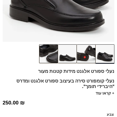
נעלי ספורט אלגנט מידות קטנות מעור
נעלי קומפורט סירה בעיצוב ספורט אלגנט
ומדרס
"היברידי תומך".
+ קראו עוד
נעלים רחבות יחסית בנראות כמעט ובלתי נראית לעין.
250.00
₪
מומלץ להליכה ועמידה ממושכת.
ניתן לשלוף את המדרס שלנו ולהחליף עם המדרס שלכם.
צבע
נעלים נוחות במיוחד – מקולקציית ה
קומפורט
של פרנקו בן