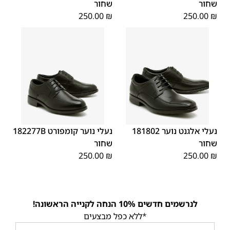
שחור
שחור
250.00
₪
250.00
₪
40
39
38
37
36
35
40
39
38
37
36
35
נעלי אלגנט נוער 181802
נעלי נוער קומפורט 182277B
שחור
שחור
250.00
₪
250.00
₪
לנרשמים חדשים 10% הנחה לקנייה הראשונה!
*ללא כפל מבצעים