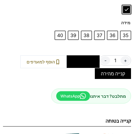
הנעליים עשויות עור רך ואיכותי
ספידות וביטנות נושמות וסופגות זיעה.
דגם זה מגיע גם במידות גדולות (39-46) – לחצו כאן
מידה
דגם זה מגיע גם מידות גדולות (47-48) – לחצו כאן
40
39
38
37
36
35
-
+
הוספה לסל
הוסף למועדפים
קנייה מהירה
מתלבט? דבר איתנו
WhatsApp
קנייה בטוחה