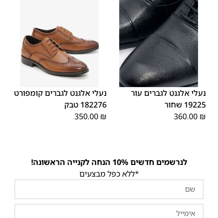
45
44
43
42
41
40
39
45
44
43
42
41
40
39
46
46
נעלי אלגנט לגברים עור
נעלי אלגנט לגברים קומפורט
19225 שחור
182276 טבק
350.00
₪
360.00
₪
לנרשמים חדשים 10% הנחה לקנייה הראשונה!
*ללא כפל מבצעים