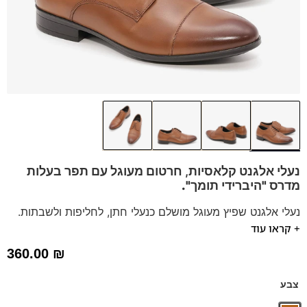
נעלי אלגנט קלאסיות, חרטום מעוגל עם תפר
בעלות
מדרס "היברידי תומך".
נעלי אלגנט שפיץ מעוגל מושלם כנעלי חתן, לחליפות ולשבתות.
+ קראו עוד
הנעלים נוחות במיוחד – מקולקציית ה
קומפורט
של פרנקו בן
נעליים עשויות עור רך ואיכותי,
ספידות וביטנות נושמות וסופגות
360.00
₪
זיעה.
דגם זה מגיע גם במידות גדולות 47-48 לחץ כאן
צבע