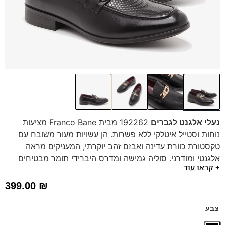
נעלי אלגנט לגברים
192262 מבית Franco Bane מציעות
נוחות וסטייל איטלקי ללא פשרות. הן עשויות מעור משובח עם
טקסטורת כוורת עדינה ואבזם זהב יוקרתי, המעניקים מראה
אלגנטי ומודרני. סוליה גמישה ומדרס היברידי תומך מבטיחים
+ קראו עוד
נוחות מרבית לאורך כל היום, גם בעמידה ממושכת. הן מושלמות
לכל אירוע ולכל שעה, משלבות אופנה ופונקציונליות במוצר אחד
399.00
₪
איכותי. שדרגו את המראה שלכם עוד היום עם איכות ונוחות
מבית Franco Bane.
צבע