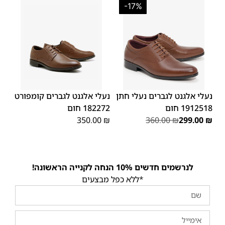
-17%
39
45
44
43
42
41
40
45
44
43
42
41
40
39
46
46
נעלי אלגנט לגברים נעלי חתן
נעלי אלגנט לגברים קומפורט
1912518 חום
182272 חום
350.00
₪
360.00
₪
299.00
₪
לנרשמים חדשים 10% הנחה לקנייה הראשונה!
*ללא כפל מבצעים