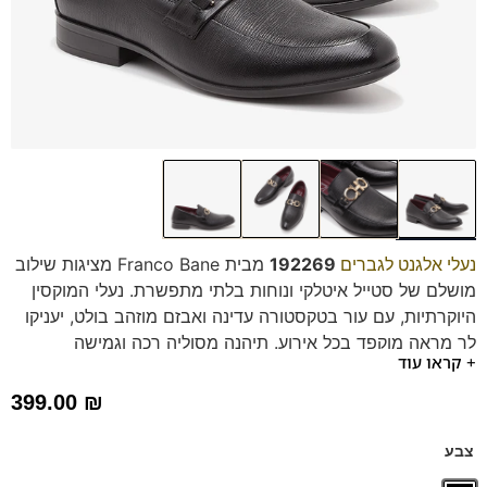
נעלי אלגנט לגברים
192269
מבית Franco Bane מציגות שילוב
מושלם של סטייל איטלקי ונוחות בלתי מתפשרת. נעלי המוקסין
היוקרתיות, עם עור בטקסטורה עדינה ואבזם מוזהב בולט, יעניקו
לך מראה מוקפד בכל אירוע. תיהנה מסוליה רכה וגמישה
+ קראו עוד
וממדרס היברידי תומך לנוחות מקסימלית לאורך כל היום. הן
עמידות, קלות ומסוגננות. תתחדש 🙂
399.00
₪
צבע