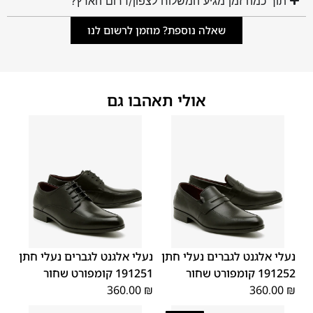
תוך כמה זמן מגיע המשלוח לצפון/דרום הארץ?
שאלה נוספת? מוזמן לרשום לנו
אולי תאהבו גם
45
44
43
42
41
40
39
45
44
43
42
41
40
39
46
46
נעלי אלגנט לגברים נעלי חתן
נעלי אלגנט לגברים נעלי חתן
191252 קומפורט שחור
191251 קומפורט שחור
360.00
₪
360.00
₪