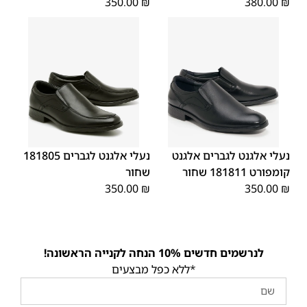
350.00
₪
380.00
₪
45
44
43
42
41
40
39
43
40
45
46
42
41
39
46
44
נעלי אלגנט לגברים אלגנט
נעלי אלגנט לגברים 181805
קומפורט 181811 שחור
שחור
350.00
₪
350.00
₪
לנרשמים חדשים 10% הנחה לקנייה הראשונה!
*ללא כפל מבצעים