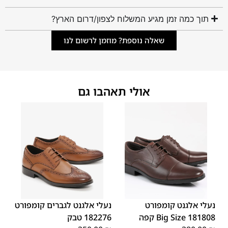
תוך כמה זמן מגיע המשלוח לצפון/דרום הארץ?
שאלה נוספת? מוזמן לרשום לנו
אולי תאהבו גם
45
44
43
42
41
40
39
46
48
47
נעלי אלגנט קומפורט
נעלי אלגנט לגברים קומפורט
181808 Big Size קפה
182276 טבק