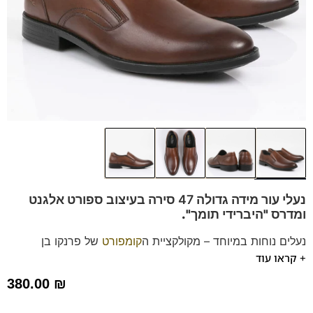
נעלי עור מידה גדולה 47 סירה בעיצוב ספורט אלגנט
ומדרס "היברידי תומך".
נעלים נוחות במיוחד – מקולקציית ה
קומפורט
של פרנקו בן
+ קראו עוד
הנעליים עשויות עור רך ואיכותי.
ספידות וביטנות נושמות וסופגות זיעה.
380.00
₪
נעל זו מגיעה גם במידות 39-46 לחץ כאן