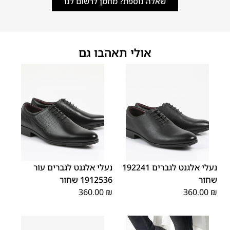
שאלה נוספת? מוזמן לרשום לנו
אולי תאהבו גם
45
44
43
42
41
40
39
45
44
43
42
41
40
39
46
46
נעלי אלגנט לגברים 192241
נעלי אלגנט לגברים עור
שחור
1912536 שחור
360.00
₪
360.00
₪