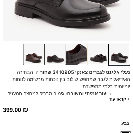
נעלי אלגנט לגברים צאנקי 2410905 שחור
הן הבחירה
האידיאלית לגבר שמחפש שילוב בין נוכחות מרשימה לנוחות
יומיומית בלתי מתפשרת.
עור אמיתי ומשובח:
גימור מבריק למחצה המעניק
+ קראו עוד
מראה יוקרתי ועמידות לאורך זמן.
סוליית צאנקי עבה ואלגנטית:
סוליית גומי עבה עם
399.00
₪
חריצים לאחיזה מקסימלית ויציבות בכל צעד.
נוחות:
צווארון מרופד ומדרס היברידי תומך
צבע
המבטיחים הליכה קלה ונעימה.