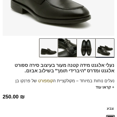
נעלי אלגנט מידה קטנה מעור בעיצוב סירה ספורט
אלגנט
ומדרס "היברידי תומך" בשילוב אבזם.
נעלים נוחות במיוחד – מקולקציית ה
קומפורט
של פרנקו בן
+ קראו עוד
הנעליים עשויות עור רך ואיכותי.
ספידות וביטנות נושמות וסופגות זיעה.
250.00
₪
דגם זה מגיע גם במידות גדולות 39-46 לחץ כאן
צבע