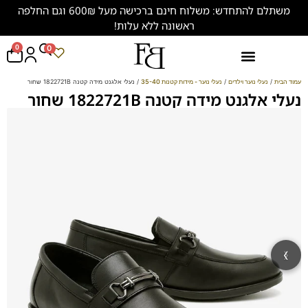
משתלם להתחדש: משלוח חינם ברכישה מעל 600₪ וגם החלפה
ראשונה ללא עלות!
0
0
נעליים במידות גדולות (47-50)
עמוד הבית
/
נעלי נוער וילדים
/
נעלי נוער - מידות קטנות 35-40
/ נעלי אלגנט מידה קטנה 1822721B שחור
נעלי אלגנט מידה קטנה 1822721B שחור
‹
›