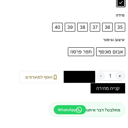
מידה
40
39
38
37
36
35
עיצוב וגימור
אבזם מוכסף
תפר פרסה
-
+
הוספה לסל
הוסף למועדפים
קנייה מהירה
מתלבט? דבר איתנו
WhatsApp