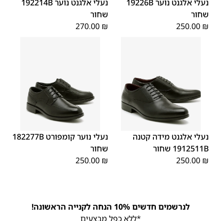
נעלי אלגנט נוער 19226B
נעלי אלגנט נוער 192214B
שחור
שחור
270.00
₪
250.00
₪
40
39
38
37
36
35
40
39
38
37
36
35
נעלי אלגנט מידה קטנה
נעלי נוער קומפורט 182277B
1912511B שחור
שחור
250.00
₪
250.00
₪
לנרשמים חדשים 10% הנחה לקנייה הראשונה!
*ללא כפל מבצעים