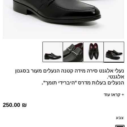
נעלי אלגנט סירה מידה קטנה הנעלים מעור בסגנון
אלגנטי.
הנעלים בעלות מדרס "היברידי תומך".
דגם זה מגיע גם במידות 39-46 לחץ כאן
+ קראו עוד
נעלים נוחות במיוחד ואלגנטיות –
קומפורט
מקולקציית היוקרה של
250.00
₪
פרנקו בן
הנעליים עשויות עור רך ואיכותי.
צבע
ספידות וביטנות נושמות וסופגות זיעה.