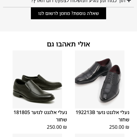
תוך כמה זמן מגיע המשלוח לצפון/דרום הארץ?
שאלה נוספת? מוזמן לרשום לנו
אולי תאהבו גם
40
39
38
37
36
35
40
39
38
37
36
35
נעלי אלגנט נוער 192213B
נעלי אלגנט לנוער 181805
שחור
שחור
250.00
₪
250.00
₪