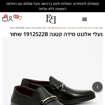
משתלם להתחדש: משלוח חינם ברכישה מעל 600₪ וגם החלפה
ראשונה ללא עלות!
0
0
נעליים במידות גדולות (47-50)
עמוד הבית
/
נעלי נוער וילדים
/
נעלי נוער - מידות קטנות 35-40
/ נעלי אלגנט מידה קטנה 1912522B שחור
נעלי אלגנט מידה קטנה 1912522B שחור
‹
›