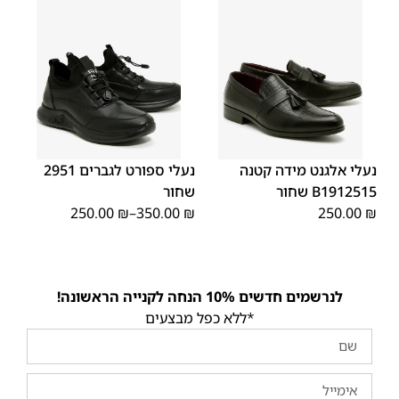
45
44
43
42
41
40
39
38
37
36
35
46
40
39
38
37
36
35
נעלי אלגנט מידה קטנה
נעלי ספורט לגברים 2951
B1912515 שחור
שחור
250.00
₪
–
350.00
₪
250.00
₪
לנרשמים חדשים 10% הנחה לקנייה הראשונה!
*ללא כפל מבצעים