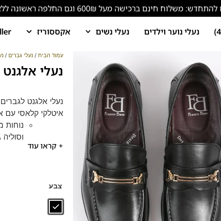
ש: משלוח חינם ברכישה מעל 600₪ וגם החלפה ראשונה ללא עלות!
נעלי נוער וילדים
נעלי נשים
אקססוריז
ller
עמוד הבית
/
נעלי גברים
/
נע
נעלי אלגנט מיד
איטלקי קלאסי עם א
נוחות מ
וסוליה 
+ קראו עוד
המראה ה
ונוחות BY FRANCO BANE
צבע