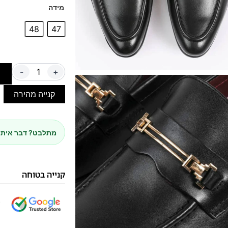
מידה
48
47
-
+
ה
קנייה מהירה
מתלבט? דבר איתנ
קנייה בטוחה