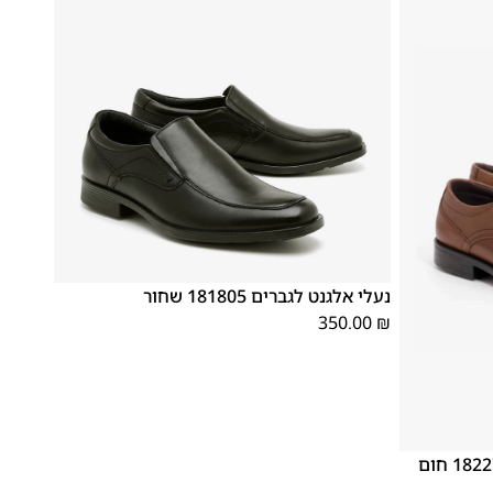
46
45
44
43
42
41
40
39
נעלי אלגנט לגברים 181805 שחור
350.00
₪