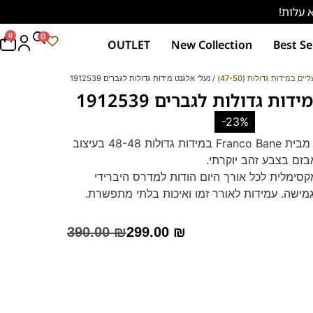
0
0
OUTLET
New Collection
Best Se
ליים במידות גדולות (47-50)
/ נעלי אלגנט מידות גדולות לגברים 1912539
ות גדולות לגברים 1912539
-23%
נעלי אלגנט לגברים מבית Franco Bane במידות גדולות 48-48 בעיצוב
בזם בצבע זהב יוקרתי.
קסימלית לכל אורך היום הודות למדרס היברידי
גמישה. עמידות לאורך זמן ואיכות בלתי מתפשרת.
מושלם לאירועים מיוחדים ולמשרד – אלגנטיות
390.00
₪
299.00
₪