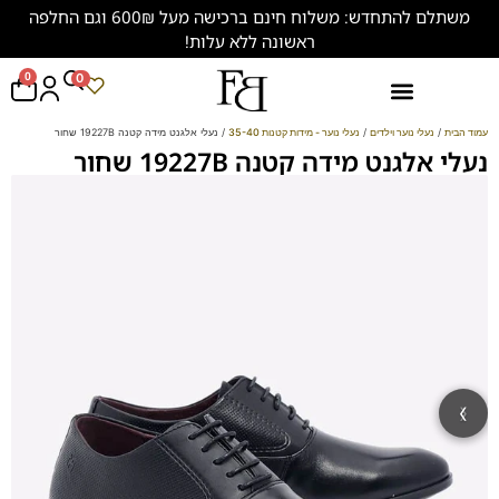
משתלם להתחדש: משלוח חינם ברכישה מעל 600₪ וגם החלפה
ראשונה ללא עלות!
0
0
נעליים במידות גדולות (47-50)
עמוד הבית
/
נעלי נוער וילדים
/
נעלי נוער - מידות קטנות 35-40
/ נעלי אלגנט מידה קטנה 19227B שחור
נעלי אלגנט מידה קטנה 19227B שחור
‹
›