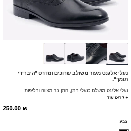
נעלי אלגנט מעור משולב שרוכים
ומדרס "היברידי
תומך".
נעלי אלגנט מושלם כנעלי חתן, חתן בר מצווה וחליפות
+ קראו עוד
נעלים נוחות במיוחד – מקולקציית ה
קומפורט
של פרנקו בן
הנעליים עשויות עור רך ואיכותי.
250.00
₪
ספידות וביטנות נושמות וסופגות זיעה.
דגם זה מגיע גם במידה גדולה 47 > לחץ כאן
צבע
וגם במידות 39-46 לחץ כאן