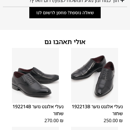
תוך כמה זמן מגיע המשלוח לצפון/דרום הארץ?
שאלה נוספת? מוזמן לרשום לנו
אולי תאהבו גם
40
39
38
37
36
35
40
39
38
37
36
35
נעלי אלגנט נוער 192213B
נעלי אלגנט נוער 192214B
שחור
שחור
270.00
₪
250.00
₪