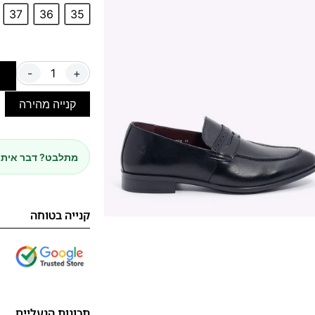
37
36
35
-
+
ה
קנייה מהירה
מתלבט? דבר איתנ
קנייה בטוחה
תכונות הנעליים