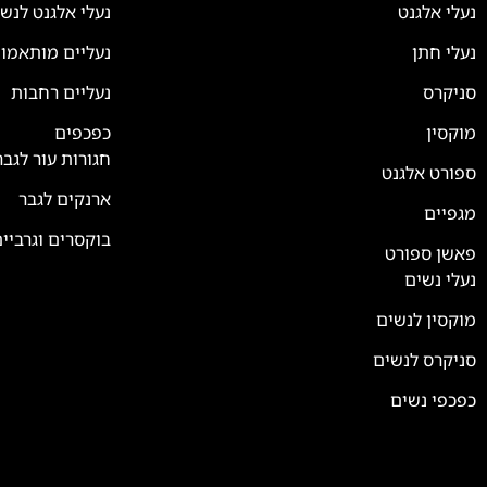
נעלי אלגנט
נעלי אלגנט לנש
נעלי חתן
נעליים מותאמו
סניקרס
נעליים רחבות
צוות השירות
💬
נחזור אליך בהקדם
מוקסין
כפכפים
חגורות עור לגבר
ספורט אלגנט
ארנקים לגבר
מגפיים
בוקסרים וגרביי
פאשן ספורט
נעלי נשים
מוקסין לנשים
סניקרס לנשים
כפכפי נשים