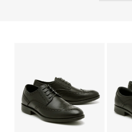
40
39
38
37
36
35