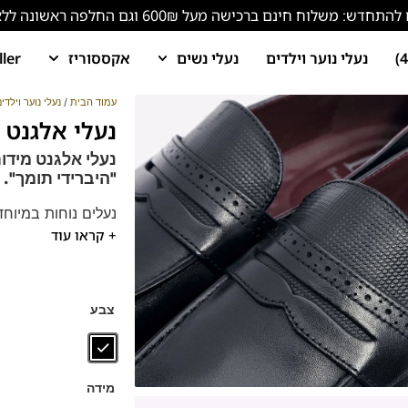
ש: משלוח חינם ברכישה מעל 600₪ וגם החלפה ראשונה ללא עלות!
נעלי נוער וילדים
נעלי נשים
אקססוריז
ller
עמוד הבית
/
נעלי נוער וילדי
נעלי אלגנט נוער 226B
נעלי אלגנט מידו
"היברידי תומך".
נעלים נוחות במיוחד
+ קראו עוד
הנעליים עשויות עור 
ספידות וביטנות נוש
דגם זה מגיע גם במידות גדו
צבע
מידה