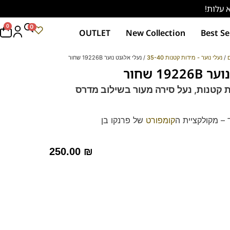
0
0
OUTLET
New Collection
Best Se
ם
/
נעלי נוער - מידות קטנות 35-40
/ נעלי אלגנט נוער 19226B שחור
19 שחור
ת קטנות, נעל סירה מעור בשילוב
מדרס
 – מקולקציית ה
קומפורט
של פרנקו בן
רך ואיכותי.
מות וסופגות זיעה.
250.00
₪
לות 39-46 לחץ כאן