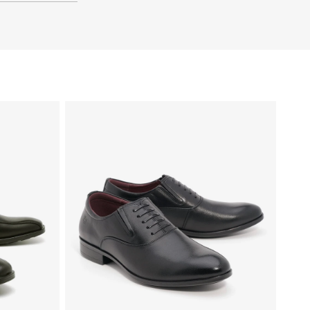
37
36
35
40
39
38
37
36
35