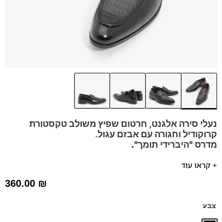
נעלי סירה אלגנט, חרטום שפיץ משולב טקסטורת
קרוקודיל וחגורה עם אבזם עגול.
מדרס "היברידי תומך".
בחירת הצוות:
נעלי סירה שפיץ ללא שרוכים עם אבזם כסוף.
+ קראו עוד
נעל אלגנטית בעלת נוכחות מתאימה כנעלי חתן, לחליפות
360.00
₪
ולשבתות.
הנעלים נוחות במיוחד – מקולקציית ה
קומפורט
של פרנקו בן
צבע
נעליים עשויות עור רך ואיכותי,
ספידות וביטנות נושמות וסופגות