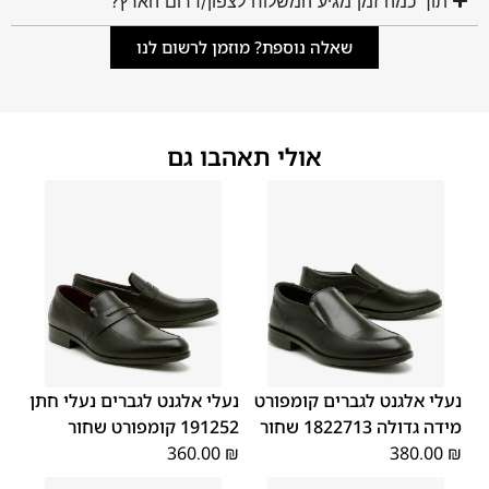
תוך כמה זמן מגיע המשלוח לצפון/דרום הארץ?
שאלה נוספת? מוזמן לרשום לנו
אולי תאהבו גם
45
44
43
42
41
40
39
46
48
47
נעלי אלגנט לגברים קומפורט
נעלי אלגנט לגברים נעלי חתן
מידה גדולה 1822713 שחור
191252 קומפורט שחור
360.00
₪
380.00
₪