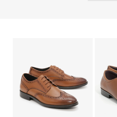
46
45
44
43
42
41
40
39