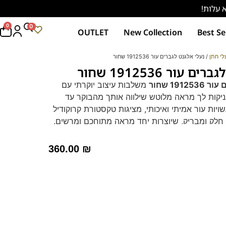
0
0
OUTLET
New Collection
Best Se
לי חתן
/ נעלי אלגנט לגברים עור 1912536 שחור
עור 1912536 שחור
191 שחור
משלבות עיצוב יוקרתי עם
ניקות לך מראה מלוטש שילווה אותך מהבוקר עד
ויות עור אמיתי ואיכותי, מציגות טקסטורת קרוקודיל
 חלק ומבריק, שיוצרות יחד מראה מתוחכם ומרשים.
יתי משובח:
עמידות ומראה יוקרתי לאורך זמן.
יברידי נשלף:
תמיכה ורכות בכל צעד, בלי להרגיש
360.00
₪
טופדית.
אוקספורד קלאסי:
מתאים באופן מושלם לחליפה,
ם מחויטים או לגינס כהה.
ם קלאסה ותחכום לאוסף שלך.