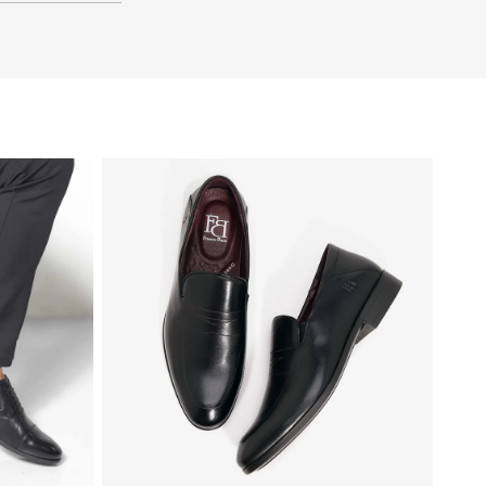
41
40
39
48
47