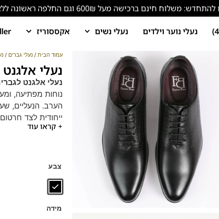
ש: משלוח חינם ברכישה מעל 600₪ וגם החלפה ראשונה ללא עלות!
נעלי נוער וילדים
נעלי נשים
אקססוריז
ller
עמוד הבית
/
נעלי גברים
/
נע
נעלי אלגנט לגברים 
נעלי אלגנט לגברים עור 2536
נוחות מפתיעה, ומע
הערב. הנעליים, שעש
ייחודית לצד חרטום
+ קראו עוד
עור אמ
מדרס ה
נעל אור
עיצוב 
צבע
למכנסיי
הוסף זוג נעליים ע
מידה