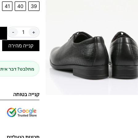
41
40
39
-
+
ה
קנייה מהירה
מתלבט? דבר איתנ
קנייה בטוחה
תכונות הנעליים