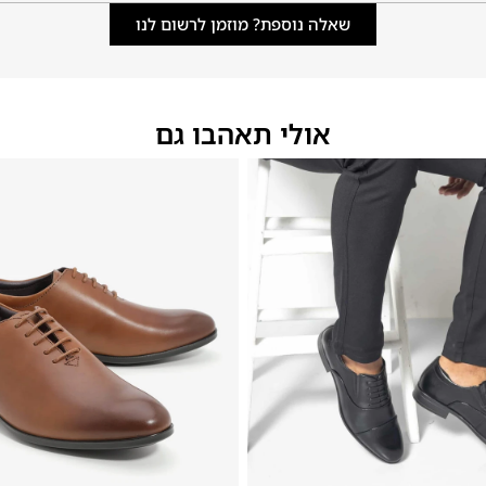
שאלה נוספת? מוזמן לרשום לנו
אולי תאהבו גם
46
45
44
43
42
41
40
39
46
45
44
43
42