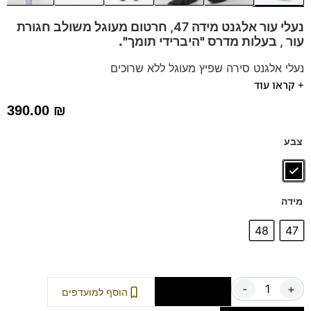
נעלי עור אלגנט מידה 47, חרטום מעוגל משולב חגורת
עור ,
בעלות מדרס "היברידי תומך".
נעלי אלגנט סירה שפיץ מעוגל ללא שרוכים
+ קראו עוד
מתאים כנעלי חתן, לחליפות ולשבתות.
הנעלים נוחות במיוחד – מקולקציית ה
קומפורט
של פרנקו בן
390.00
₪
נעליים עשויות עור רך ואיכותי,
ספידות וביטנות נושמות וסופגות
זיעה.
צבע
דגם זה מגיע גם במידות 39-46 לחץ כאן
מידה
48
47
-
+
הוספה לסל
הוסף למועדפים