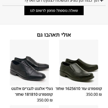
תוך כמה זמן מגיע המשלוח לצפון/דרום הארץ?
שאלה נוספת? מוזמן לרשום לנו
אולי תאהבו גם
45
44
43
42
41
40
39
45
44
43
42
41
40
39
46
46
קומפורט עור 1625610 שחור
נעלי אלגנט לגברים אלגנט
₪
350.00
קומפורט 181810 שחור
350.00
₪