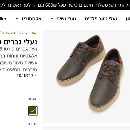
ש: משלוח חינם ברכישה מעל 600₪ וגם החלפה ראשונה ללא עלות!
נעלי נוער וילדים
נעלי נשים
אקססוריז
ller
עמוד הבית
/
חדשים באתר
/ 
נעלי גברים פורטו 
אלגנטיות ונוחות במ
עשויות מעור משובח
מירבית. מתאימות לכ
+ קראו עוד
מסטייל ונוחות בלת
צבע
מידה