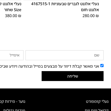
נעלי אלגנט לגברים טבעוניות 4167515-1
אלגנט חום
Size שחור
380.00
₪
280.00
₪
אני מאשר קבלת דיוור על מבצעים במייל ובהודעה ויודע שביכ
שליחה
נעלי קומפורט
נוער - מידות קט
קז'ואל ויום יום
מידות גדולות