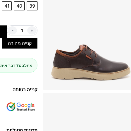
41
40
39
-
+
ה
קנייה מהירה
מתלבט? דבר איתנ
קנייה בטוחה
תכונות הנעליים