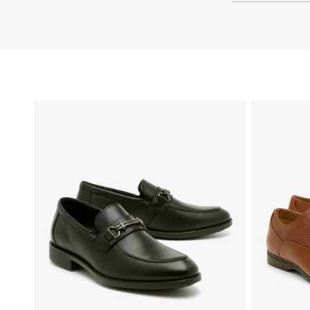
39
46
44
45
43
41
42
40