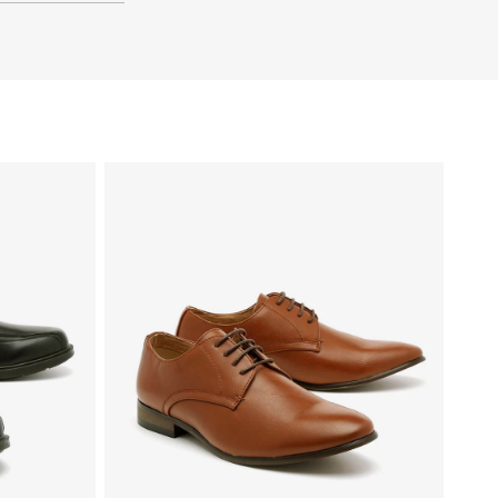
48
47
40
46
45
44
43
42
41
39