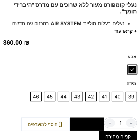
נעלי קומפורט מעור ללא שרוכים עם
מדרס "היברידי
תומך".
נעלים בעלות סוליית
AIR SYSTEM
בטכנולוגיה חדשה
+ קראו עוד
אייר באג בולם זעזועים
נעלים נוחות במיוחד לעמידה ממושכת – מקולקציית ה
קומפורט
360.00
₪
של פרנקו בן
הנעליים עשויות עור רך ואיכותי
צבע
ספידות וביטנות נושמות וסופגות זיעה.
מידה
46
45
44
43
42
41
40
39
-
+
הוספה לסל
הוסף למועדפים
קנייה מהירה