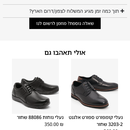
תוך כמה זמן מגיע המשלוח לצפון/דרום הארץ?
שאלה נוספת? מוזמן לרשום לנו
אולי תאהבו גם
45
44
43
42
41
40
39
45
44
43
42
41
40
39
46
46
נעלי קומפורט ספורט אלגנט
נעלי נוחות 88086 שחור
3203-2 שחור
₪
350.00