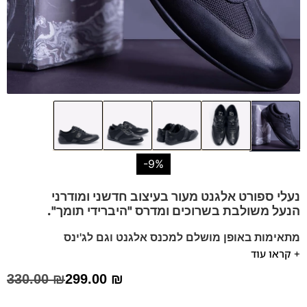
-9%
נעלי ספורט אלגנט מעור בעיצוב חדשני ומודרני
הנעל משולבת בשרוכים
ומדרס "היברידי תומך".
מתאימות באופן מושלם למכנס אלגנט וגם לג'ינס
+ קראו עוד
נעל קלאסית ליום יום או לאירוע וכנסים.
נעלים נוחות במיוחד – מקולקציית ה
קומפורט
של פרנקו בן
330.00
₪
299.00
₪
הנעליים עשויות עור רך ואיכותי.
ספידות וביטנות נושמות וסופגות זיעה.