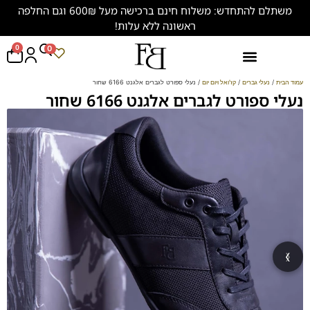
משתלם להתחדש: משלוח חינם ברכישה מעל 600₪ וגם החלפה
ראשונה ללא עלות!
0
0
נעליים במידות גדולות (47-50)
עמוד הבית
/
נעלי גברים
/
קז'ואל ויום יום
/ נעלי ספורט לגברים אלגנט 6166 שחור
נעלי ספורט לגברים אלגנט 6166 שחור
‹
›