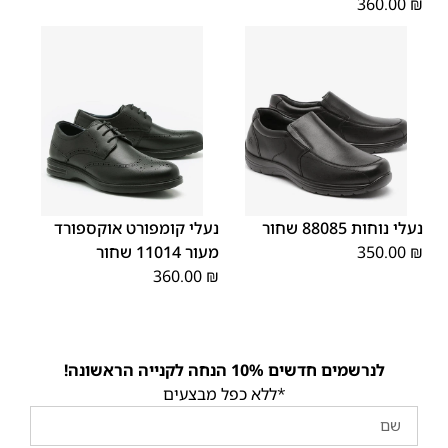
360.00
₪
45
44
43
42
41
40
39
45
44
43
42
41
40
39
46
46
נעלי נוחות 88085 שחור
נעלי קומפורט אוקספורד
₪
350.00
מעור 11014 שחור
360.00
₪
לנרשמים חדשים 10% הנחה לקנייה הראשונה!
*ללא כפל מבצעים