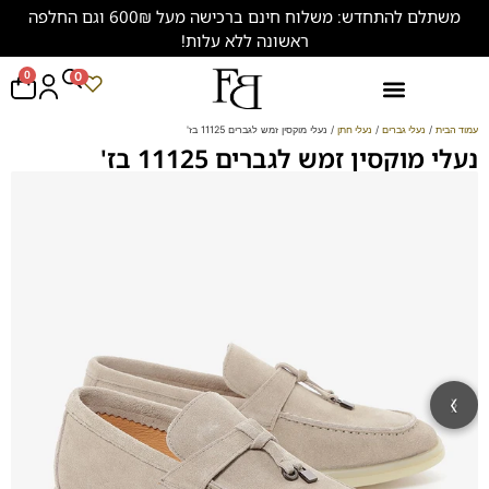
משתלם להתחדש: משלוח חינם ברכישה מעל 600₪ וגם החלפה
ראשונה ללא עלות!
0
0
נעליים במידות גדולות (47-50)
עמוד הבית
/
נעלי גברים
/
נעלי חתן
/ נעלי מוקסין זמש לגברים 11125 בז'
נעלי מוקסין זמש לגברים 11125 בז'
‹
›