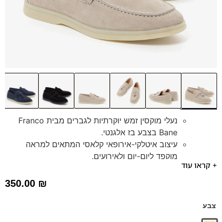
נעלי מוקסין זמש יוקרתיות לגברים מבית Franco
Bane בצבע בז אלגנטי.
עיצוב איטלקי-אירופאי קלאסי המתאים למראה
מוקפד ליום-יום ולאירועים.
+ קראו עוד
נוחות יוצאת דופן להליכה ועמידה ממושכת בזכות
סוליה רכה, גמישה וקלה.
350.00
₪
כוללות מדרס היברידי תומך נשלף המעניק ריפוד
ותמיכה אופטימלית.
צבע
עשויות מחומרים איכותיים ועמידים לאורך זמן.