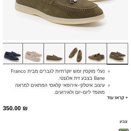
נעלי מוקסין זמש יוקרתיות לגברים מבית Franco
Bane בצבע זית אלגנטי.
עיצוב איטלקי-אירופאי קלאסי המתאים למראה
מוקפד ליום-יום ולאירועים.
+ קראו עוד
נוחות יוצאת דופן להליכה ועמידה ממושכת בזכות
סוליה רכה, גמישה וקלה.
350.00
₪
כוללות מדרס היברידי תומך נשלף המעניק ריפוד
ותמיכה אופטימלית.
צבע
עשויות מחומרים איכותיים ועמידים לאורך זמן.