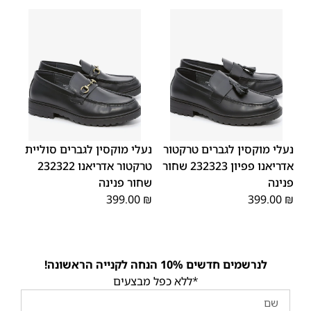
45
44
43
42
41
40
39
45
44
43
42
41
40
39
46
46
נעלי מוקסין לגברים טרקטור
נעלי מוקסין לגברים סוליית
אדריאנו פפיון 232323 שחור
טרקטור אדריאנו 232322
פנינה
שחור פנינה
399.00
₪
399.00
₪
לנרשמים חדשים 10% הנחה לקנייה הראשונה!
*ללא כפל מבצעים