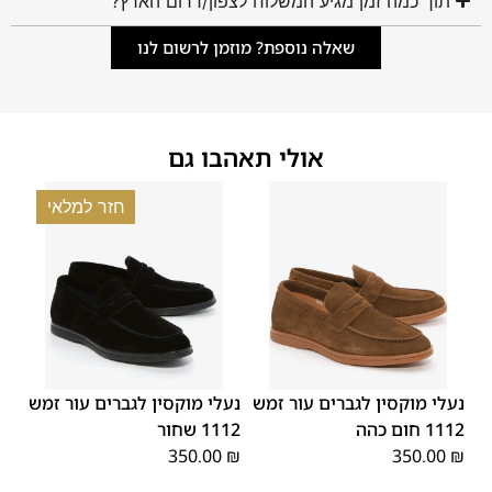
תוך כמה זמן מגיע המשלוח לצפון/דרום הארץ?
שאלה נוספת? מוזמן לרשום לנו
אולי תאהבו גם
חזר למלאי
45
44
43
42
41
40
39
45
44
43
42
41
40
39
46
46
נעלי מוקסין לגברים עור זמש
נעלי מוקסין לגברים עור זמש
1112 חום כהה
1112 שחור
350.00
₪
350.00
₪