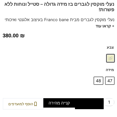
נעלי מוקסין לגברים בז מידה גדולה – סטייל ונוחות ללא
פשרות!
נעלי מוקסין לגברים מבית Franco bane בעיצוב אלגנטי ואיכותי
+ קראו עוד
בצבע בז מושלם. עשויות מזמש משובח, עם סוליה רכה וגמישה
לנוחות מירבית. מדרס היברידי תומך נשלף מספק תמיכה
380.00
₪
מושלמת לכף הרגל. מושלמות לכל אירוע, יום או ערב. הזמינו
עכשיו ותיהנו מסטייל ונוחות בלתי מתפשרים!
צבע
דגם זה מגיע גם במידות 39-46 לחץ כאן
מידה
48
47
קנייה מהירה
הוספה לסל
הוסף למועדפים