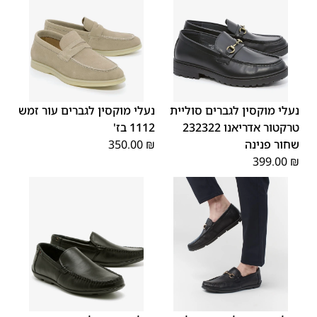
45
44
43
42
41
40
39
45
44
43
42
41
40
39
46
46
נעלי מוקסין לגברים סוליית
נעלי מוקסין לגברים עור זמש
טרקטור אדריאנו 232322
1112 בז'
שחור פנינה
₪
350.00
399.00
₪
45
44
43
42
41
40
39
48
47
46