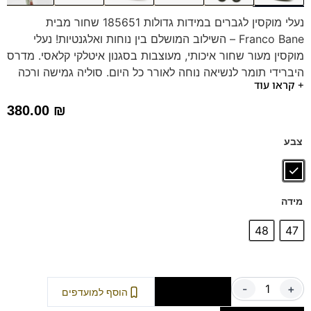
נעלי מוקסין לגברים במידות גדולות 185651 שחור מבית
Franco Bane – השילוב המושלם בין נוחות ואלגנטיות! נעלי
מוקסין מעור שחור איכותי, מעוצבות בסגנון איטלקי קלאסי. מדרס
היברידי תומך לנשיאה נוחה לאורך כל היום. סוליה גמישה ורכה
+ קראו עוד
מבטיחה נוחות מירבית.
בחרו בסטייל ובנוחות עם Franco Bane. הזמינו עכשיו!
380.00
₪
צבע
מידה
48
47
-
+
הוספה לסל
הוסף למועדפים