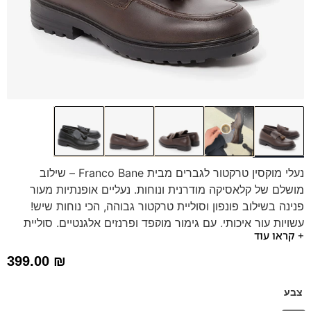
נעלי מוקסין טרקטור לגברים מבית Franco Bane – שילוב
מושלם של קלאסיקה מודרנית ונוחות. נעליים אופנתיות מעור
פנינה בשילוב פונפון וסוליית טרקטור גבוהה, הכי נוחות שיש!
עשויות עור איכותי, עם גימור מוקפד ופרנזים אלגנטיים. סוליית
+ קראו עוד
טרקטור עבה וגמישה המעניקה אחיזה ויציבות מרבית לצד מראה
טרנדי.
399.00
₪
סוליית "טרקטור" בגובה 3 ס"מ!
מדרס
"היברידי תומך" נשלף
ליציבות ונוחות.
צבע