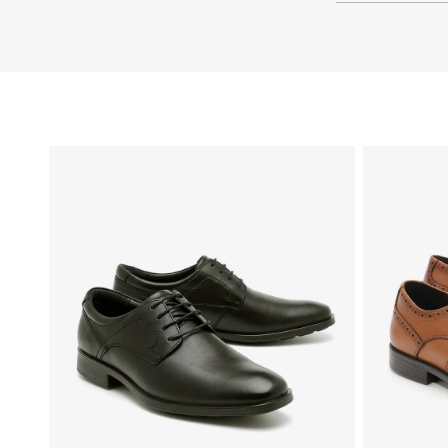
46
44
43
42
41
40
45
39