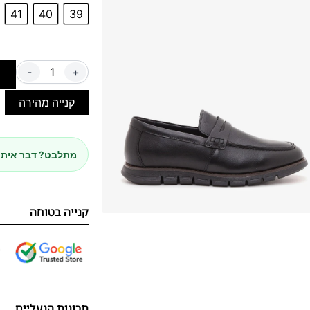
41
40
39
-
+
ה
קנייה מהירה
מתלבט? דבר איתנ
קנייה בטוחה
תכונות הנעליים