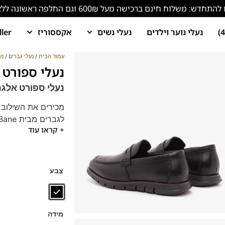
ש: משלוח חינם ברכישה מעל 600₪ וגם החלפה ראשונה ללא עלות!
נעלי נוער וילדים
נעלי נשים
אקססוריז
ller
עמוד הבית
/
נעלי גברים
/
נע
נעלי ספורט אלגנט
נעלי ספורט אלגנט 2411101 – סגנון איטלקי ונוחות
מכירים את השילוב ה
+ קראו עוד
משובח, סוליה גמיש
מעבודה ועד לאירועי
צבע
מידה