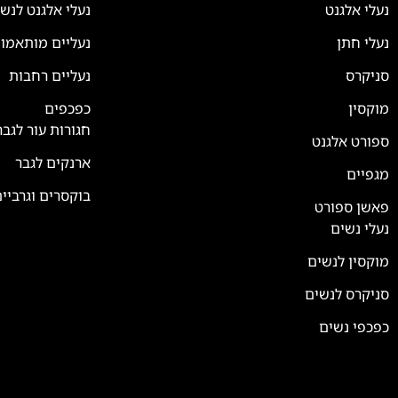
נעלי אלגנט
נעלי אלגנט לנש
נעלי חתן
נעליים מותאמו
סניקרס
נעליים רחבות
צוות השירות
💬
נחזור אליך בהקדם
מוקסין
כפכפים
חגורות עור לגבר
ספורט אלגנט
ארנקים לגבר
מגפיים
בוקסרים וגרביי
פאשן ספורט
נעלי נשים
מוקסין לנשים
סניקרס לנשים
כפכפי נשים