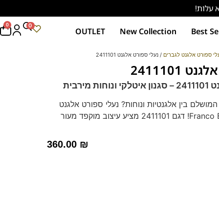
0
0
OUTLET
New Collection
Best Se
לי ספורט אלגנט לגברים
/ נעלי ספורט אלגנט 2411101
 2411101
 מירבית
מושלם בין אלגנטיות ונוחות? נעלי ספורט אלגנט
לגברים מבית Franco Bane! דגם 2411101 מציע עיצוב מוקפד מעור
ה ומדרס היברידי תומך. מושלם לכל שעות היום,
ם מיוחדים. נעלו סטייל אירופאי ותחושו את ההבדל!
360.00
₪