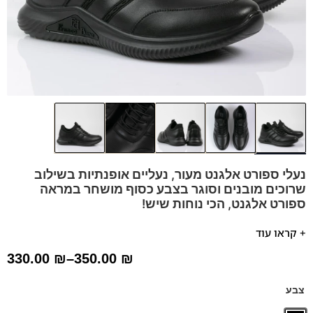
נעלי ספורט אלגנט מעור, נעליים אופנתיות בשילוב
שרוכים מובנים וסוגר בצבע כסוף מושחר במראה
ספורט אלגנט, הכי נוחות שיש!
נעלי הסניקרס של פרנקו בן ידועות באיכות החומרים הגבוהה
+ קראו עוד
בסגנון אירופאי איטלקי נקי.
330.00
₪
–
350.00
₪
נעלי עור
הספידות והביטנות בנעל נושמות וסופגות זיעה
צבע
מדרס
"היברידי תומך"
ליציבות ונוחות.