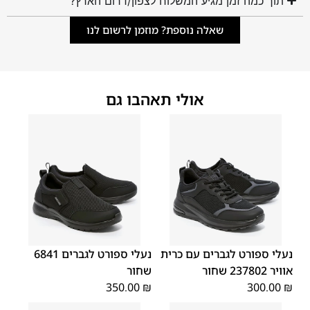
תוך כמה זמן מגיע המשלוח לצפון/דרום הארץ?
שאלה נוספת? מוזמן לרשום לנו
אולי תאהבו גם
45
44
43
42
41
40
39
45
44
43
42
41
40
39
46
46
נעלי ספורט לגברים עם כרית
נעלי ספורט לגברים 6841
אוויר 237802 שחור
שחור
350.00
₪
300.00
₪