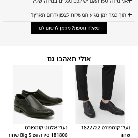
אני מידה 50! האם יש לכם נעליים במידה שלי?
תוך כמה זמן מגיע המשלוח לצפון/דרום הארץ?
שאלה נוספת? מוזמן לרשום לנו
אולי תאהבו גם
45
44
43
42
41
40
39
48
47
46
נעלי קומפורט 1822722
נעלי אלגנט קומפורט
שחור
181806 סירה Big Size שחור