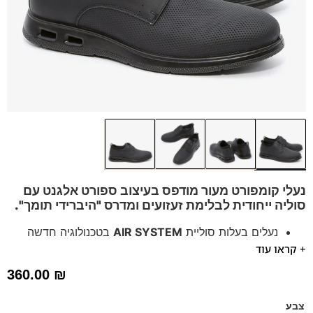
נעלי קומפורט מעור מודפס בעיצוב ספורט אלגנט עם
סוליה ייחודית לבלימת זעזועים ו
מדרס "היברידי תומך".
נעלים בעלות סוליית
AIR SYSTEM
בטכנולוגיה חדשה
+ קראו עוד
אייר באג בולם זעזועים
נעלים נוחות במיוחד לעמידה ממושכת – מקולקציית ה
קומפורט
360.00
₪
של פרנקו בן
הנעליים עשויות עור רך ואיכותי
צבע