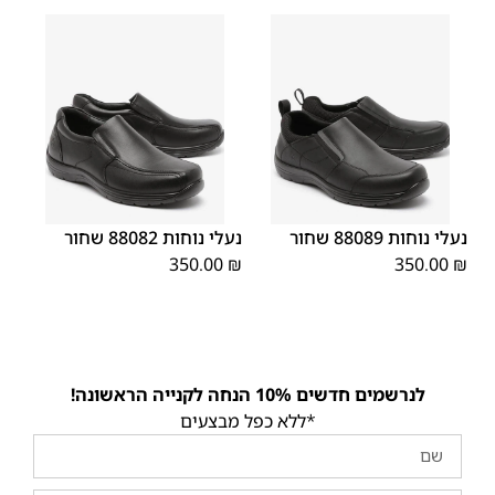
45
44
43
42
41
40
39
45
44
43
42
41
40
39
46
46
נעלי נוחות 88089 שחור
נעלי נוחות 88082 שחור
350.00
₪
350.00
₪
לנרשמים חדשים 10% הנחה לקנייה הראשונה!
*ללא כפל מבצעים