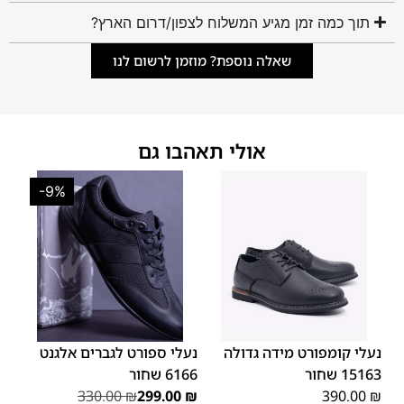
תוך כמה זמן מגיע המשלוח לצפון/דרום הארץ?
שאלה נוספת? מוזמן לרשום לנו
אולי תאהבו גם
-9%
42
41
40
39
45
46
44
43
48
47
נעלי קומפורט מידה גדולה
נעלי ספורט לגברים אלגנט
15163 שחור
6166 שחור
330.00
₪
299.00
₪
390.00
₪