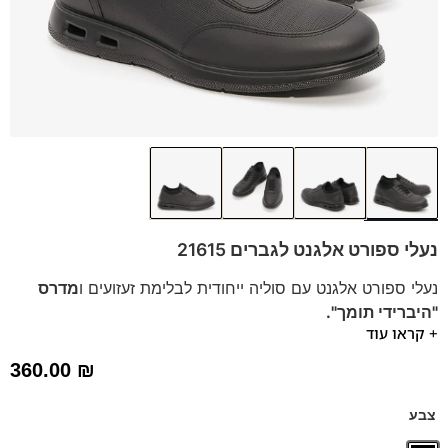
נעלי ספורט אלגנט לגברים 21615
נעלי ספורט אלגנט עם סוליה ייחודית לבלימת זעזועים ו
מדרס
"היברידי תומך".
+ קראו עוד
נעליים ספורט אלגנט בעיצוב אוקספורד
נעלים בעלות סוליית
AIR SYSTEM
בטכנולוגיה חדשה אייר באג
360.00
₪
בולם זעזועים
צבע