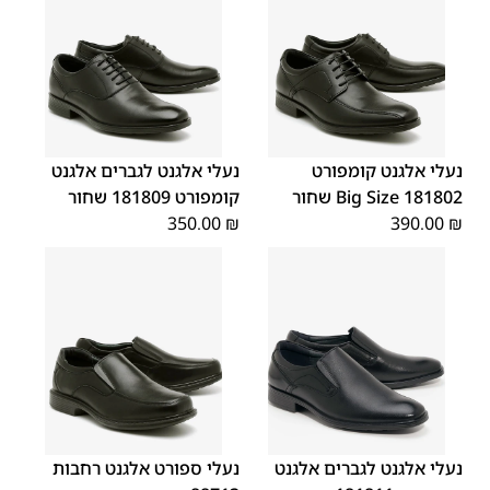
45
44
43
42
41
40
39
46
48
47
נעלי אלגנט קומפורט
נעלי אלגנט לגברים אלגנט
181802 Big Size שחור
קומפורט 181809 שחור
350.00
₪
390.00
₪
45
44
43
42
41
40
39
43
40
45
46
42
41
39
46
44
נעלי אלגנט לגברים אלגנט
נעלי ספורט אלגנט רחבות