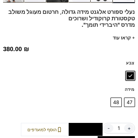
נעלי ספורט אלגנט מידה גדולה, חרטום מעוגל משולב
טקסטורת קרוקודיל ושרוכים
מדרס "היברידי תומך".
נעל אלגנטית בעלת נוכחות מתאימה לחליפות, מכנס אלגנט וגם
+ קראו עוד
עם ג'ינס.
380.00
₪
הנעלים נוחות במיוחד – מקולקציית ה
קומפורט
של פרנקו בן
נעליים עשויות עור רך ואיכותי,
ספידות וביטנות נושמות וסופגות
צבע
זיעה.
דגם זה מגיע גם במידות 39-46 לחץ כאן
מידה
48
47
-
+
הוספה לסל
הוסף למועדפים