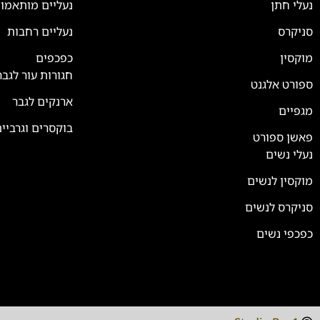
נעלי חתן
נעליים מותאמו
סניקרס
נעליים רחבות
צוות השירות
💬
נחזור אליך בהקדם
מוקסין
כפכפים
חגורות עור לגבר
ספורט אלגנט
ארנקים לגבר
מגפיים
בוקסרים וגרביי
פאשן ספורט
נעלי נשים
מוקסין לנשים
סניקרס לנשים
כפכפי נשים