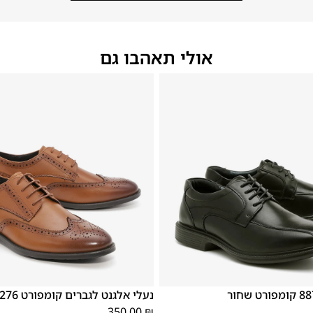
אולי תאהבו גם
46
45
44
43
42
41
40
39
46
45
44
43
42
נעלי אלגנט לגברים קומפורט 182276 טבק
350.00
₪