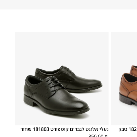
46
44
43
42
41
40
45
39
נעלי אלגנט לגברים קומפורט 181803 שחור
350.00
₪