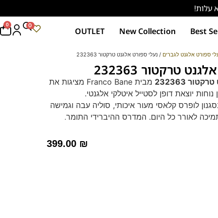
0
0
OUTLET
New Collection
Best Se
לי ספורט אלגנט לגברים
/ נעלי ספורט אלגנט טרקטור 232363
נט טרקטור 232363
טור 232363
מבית Franco Bane מציגות את
נוחות יוצאת דופן לסטייל איטלקי אלגנטי.
גנון לופרס קלאסי מעור איכותי, סוליה עבה וגמישה
מיכה לאורך כל היום. המדרס ההיברידי התומך,
ק נוחות מרבית גם בעמידה ממושכת. מושלמות
ח כאחד.
399.00
₪
 שלכם עוד היום עם נעלי Franco Bane!
צפו