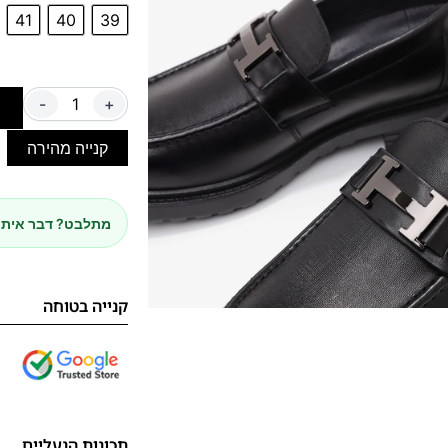
41
40
39
-
+
ה
קנייה מהירה
מתלבט? דבר איתנ
קנייה בטוחה
תכונות הנעליים