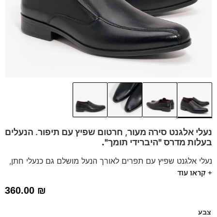
נעלי אלגנט סירה מעור, חרטום שפיץ עם תיפור. הנעלים
בעלות מדרס "היברידי תומך".
נעלי אלגנט שפיץ עם תפרים לאורך הנעל מושלם גם כנעלי חתן,
+ קראו עוד
לחליפות ולשבתות.
הנעלים נוחות במיוחד – מקולקציית ה
קומפורט
של פרנקו בן
360.00
₪
נעליים עשויות עור רך ואיכותי,
ספידות וביטנות נושמות וסופגות
זיעה.
צבע