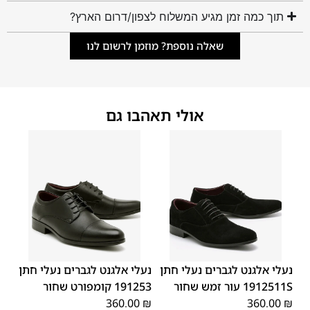
תוך כמה זמן מגיע המשלוח לצפון/דרום הארץ?
שאלה נוספת? מוזמן לרשום לנו
אולי תאהבו גם
44
43
42
41
40
39
46
45
44
43
42
41
40
39
45
46
נעלי אלגנט לגברים נעלי חתן
נעלי אלגנט לגברים נעלי חתן
1912511S עור זמש שחור
191253 קומפורט שחור
360.00
₪
360.00
₪