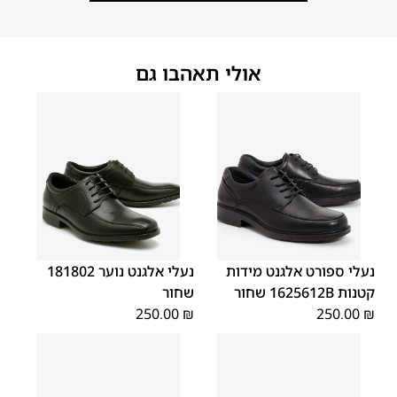
אולי תאהבו גם
40
39
38
37
36
35
40
39
38
37
36
35
נעלי ספורט אלגנט מידות
נעלי אלגנט נוער 181802
קטנות 1625612B שחור
שחור
250.00
₪
250.00
₪