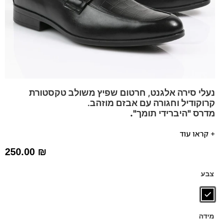
נעלי סירה אלגנט, חרטום שפיץ משולב טקסטורת
קרוקודיל וחגורה עם אבזם מוזהב.
מדרס "היברידי תומך".
נעלי סירה שפיץ ללא שרוכים עם אבזם זהב.
+ קראו עוד
נעל אלגנטית בעלת נוכחות מתאימה כנעלי חתן, לחליפות
250.00
₪
ולשבתות.
הנעלים נוחות במיוחד – מקולקציית ה
קומפורט
של פרנקו בן
צבע
נעליים עשויות עור רך ואיכותי,
ספידות וביטנות נושמות וסופגות
זיעה.
מגיע גם במידות 39-46 לחץ כאן
מידה