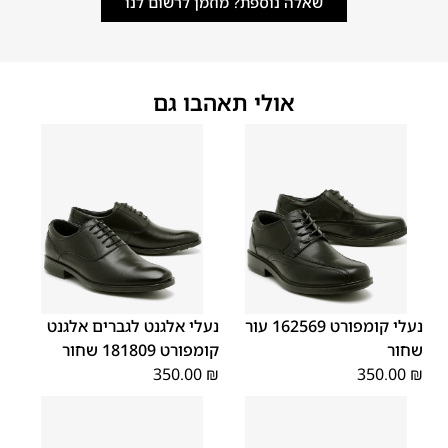
שאלה נוספת? מוזמן לרשום לנו
אולי תאהבו גם
45
44
43
42
41
40
39
45
44
43
42
41
40
39
46
46
נעלי קומפורט 162569 עור
נעלי אלגנט לגברים אלגנט
שחור
קומפורט 181809 שחור
350.00
₪
350.00
₪