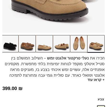
הכירו את
נעלי טרקטור אלגנט זמש
– השילוב המושלם בין
סטייל איטלקי מוקפד לנוחות יומיומית בלתי מתפשרת. מוקסינים
אופנתיים אלה, עשויים זמש איכותי בצבע בז, מעניקים מראה
אלגנטי וקזואלי כאחד. עם סוליית גומי עבה ומחורצת לתמיכה
+ קראו עוד
ויציבות, ומדרס היברידי תומך, תיהנה מהליכה קלה ונעימה לכל
אורך היום. הפרנזים ותפר המוקסין הבולט מוסיפים טאץ יוקרתי.
399.00
₪
צבע