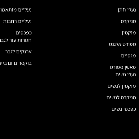
נעלי חתן
נעליים מותאמו
סניקרס
נעליים רחבות
צוות השירות
💬
נחזור אליך בהקדם
מוקסין
כפכפים
חגורות עור לגבר
ספורט אלגנט
ארנקים לגבר
מגפיים
בוקסרים וגרביי
פאשן ספורט
נעלי נשים
מוקסין לנשים
סניקרס לנשים
כפכפי נשים