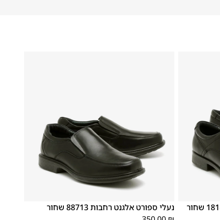
46
45
44
43
42
41
40
39
נעלי ספורט אלגנט רחבות 88713 שחור
350.00
₪