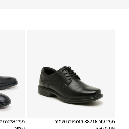
42
41
39
46
45
44
43
42
41
40
39
נעלי עור 88716 קומפורט שחור
₪
350.00
שחור