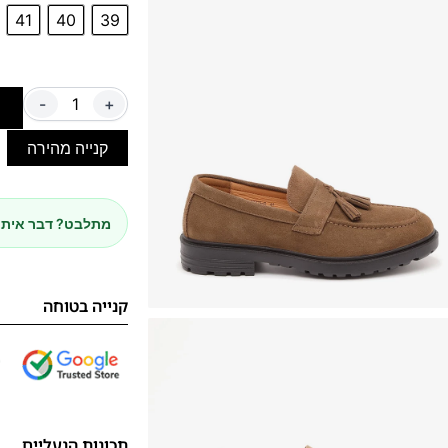
41
40
39
-
+
ה
קנייה מהירה
מתלבט? דבר איתנ
קנייה בטוחה
תכונות הנעליים