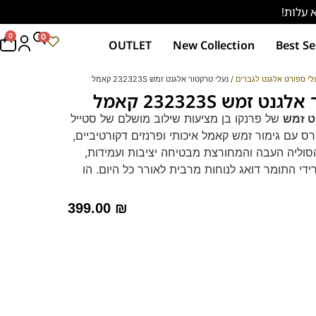
0
0
OUTLET
New Collection
Best Se
לי ספורט אלגנט לגברים
/ נעלי טרקטור אלגנט זמש 232323S קאמל
 זמש 232323S קאמל
ט זמש
של פרנקו בן מציעות שילוב מושלם של סטייל
פרס עם גימור זמש קאמל איכותי ופרנזים דקורטיביים,
הסוליה העבה והמחורצת מבטיחה יציבות ועמידות,
י התומך דואג לנוחות מרבית לאורך כל היום. הן
כה ומתאימות לכל אירוע. בחרו את האיכות והסגנון
בן יכולה להציע.
גלו את כל קולקציית נעלי גברים
399.00
₪
 היום!